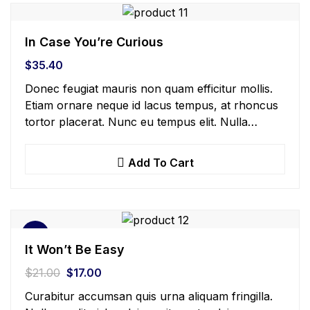
In Case You’re Curious
$
35.40
Donec feugiat mauris non quam efficitur mollis.
Etiam ornare neque id lacus tempus, at rhoncus
tortor placerat. Nunc eu tempus elit. Nulla
blandit sapien non dictum dictum.
Add To Cart
Sale!
It Won’t Be Easy
$
21.00
$
17.00
Curabitur accumsan quis urna aliquam fringilla.