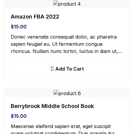
Amazon FBA 2022
$
15.00
Donec venenatis consequat dolor, ac pharetra
sapien feugiat eu. Ut fermentum congue
rhoncus. Nullam nunc tortor, luctus in diam ut,
tincidunt vulputate quam. Integer eget neque in
arcu pulvinar…
Add To Cart
Berrybrook Middle School Book
$
15.00
Maecenas eleifend sapien erat, eget suscipit
quam volutpat condimentum. Duis gravida dui