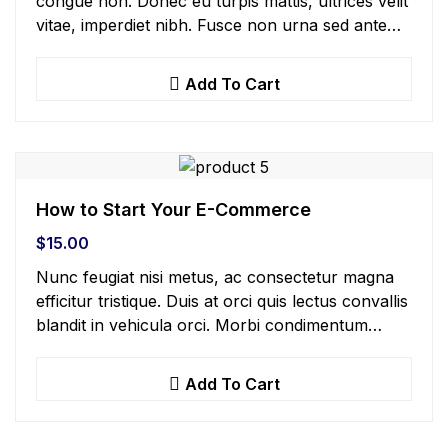
congue non. Donec eu turpis mattis, ultrices velit
vitae, imperdiet nibh. Fusce non urna sed ante
dapibus hendrerit. Mauris varius orci efficitur…
Add To Cart
How to Start Your E-Commerce
$
15.00
Nunc feugiat nisi metus, ac consectetur magna
efficitur tristique. Duis at orci quis lectus convallis
blandit in vehicula orci. Morbi condimentum
blandit ex. Suspendisse vehicula feugiat augue,
euismod placerat…
Add To Cart